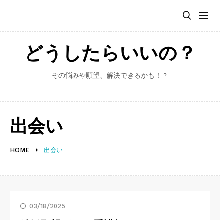
Skip
to
content
どうしたらいいの？
その悩みや願望、解決できるかも！？
出会い
HOME
出会い
03/18/2025